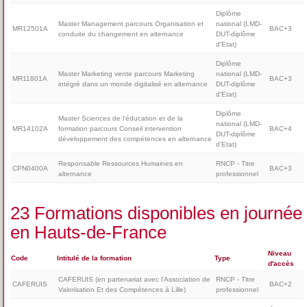
Diplôme
Master Management parcours Organisation et
national (LMD-
MR12501A
BAC+3
conduite du changement en alternance
DUT-diplôme
d'Etat)
Diplôme
Master Marketing vente parcours Marketing
national (LMD-
MR11801A
BAC+3
intégré dans un monde digitalisé en alternance
DUT-diplôme
d'Etat)
Diplôme
Master Sciences de l'éducation et de la
national (LMD-
MR14102A
formation parcours Conseil intervention
BAC+4
DUT-diplôme
développement des compétences en alternance
d'Etat)
Responsable Ressources Humaines en
RNCP - Titre
CPN0400A
BAC+3
alternance
professionnel
23 Formations disponibles en journée
en Hauts-de-France
Niveau
Code
Intitulé de la formation
Type
d'accès
CAFERUIS (en partenariat avec l'Association de
RNCP - Titre
CAFERUIS
BAC+2
Valorisation Et des Compétences à Lille)
professionnel