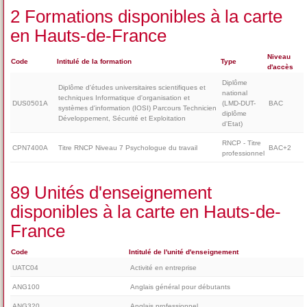
2 Formations disponibles à la carte
en Hauts-de-France
Niveau
Code
Intitulé de la formation
Type
d'accès
Diplôme
Diplôme d'études universitaires scientifiques et
national
techniques Informatique d'organisation et
DUS0501A
(LMD-DUT-
BAC
systèmes d'information (IOSI) Parcours Technicien
diplôme
Développement, Sécurité et Exploitation
d'Etat)
RNCP - Titre
CPN7400A
Titre RNCP Niveau 7 Psychologue du travail
BAC+2
professionnel
89 Unités d'enseignement
disponibles à la carte en Hauts-de-
France
Code
Intitulé de l'unité d'enseignement
UATC04
Activité en entreprise
ANG100
Anglais général pour débutants
ANG320
Anglais professionnel