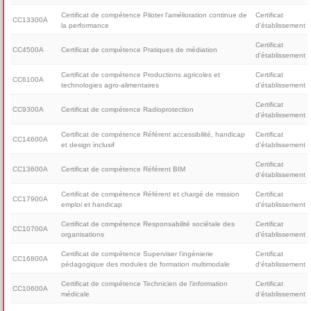
Certificat de compétence Piloter l'amélioration continue de
Certificat
CC13300A
la performance
d'établissement
Certificat
CC4500A
Certificat de compétence Pratiques de médiation
d'établissement
Certificat de compétence Productions agricoles et
Certificat
CC6100A
technologies agro-alimentaires
d'établissement
Certificat
CC9300A
Certificat de compétence Radioprotection
d'établissement
Certificat de compétence Référent accessibilité, handicap
Certificat
CC14600A
et design inclusif
d'établissement
Certificat
CC13600A
Certificat de compétence Référent BIM
d'établissement
Certificat de compétence Référent et chargé de mission
Certificat
CC17900A
emploi et handicap
d'établissement
Certificat de compétence Responsabilité sociétale des
Certificat
CC10700A
organisations
d'établissement
Certificat de compétence Superviser l'ingénierie
Certificat
CC16800A
pédagogique des modules de formation multimodale
d'établissement
Certificat de compétence Technicien de l'information
Certificat
CC10600A
médicale
d'établissement