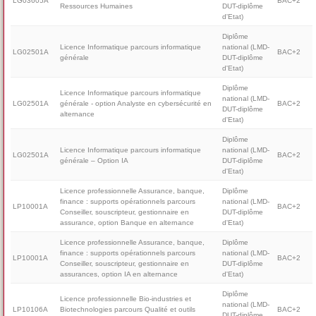
LG03605A
BAC+2
Ressources Humaines
DUT-diplôme
d'Etat)
Diplôme
Licence Informatique parcours informatique
national (LMD-
LG02501A
BAC+2
générale
DUT-diplôme
d'Etat)
Diplôme
Licence Informatique parcours informatique
national (LMD-
LG02501A
générale - option Analyste en cybersécurité en
BAC+2
DUT-diplôme
alternance
d'Etat)
Diplôme
Licence Informatique parcours informatique
national (LMD-
LG02501A
BAC+2
générale – Option IA
DUT-diplôme
d'Etat)
Licence professionnelle Assurance, banque,
Diplôme
finance : supports opérationnels parcours
national (LMD-
LP10001A
BAC+2
Conseiller, souscripteur, gestionnaire en
DUT-diplôme
assurance, option Banque en alternance
d'Etat)
Licence professionnelle Assurance, banque,
Diplôme
finance : supports opérationnels parcours
national (LMD-
LP10001A
BAC+2
Conseiller, souscripteur, gestionnaire en
DUT-diplôme
assurances, option IA en alternance
d'Etat)
Diplôme
Licence professionnelle Bio-industries et
national (LMD-
LP10106A
Biotechnologies parcours Qualité et outils
BAC+2
DUT-diplôme