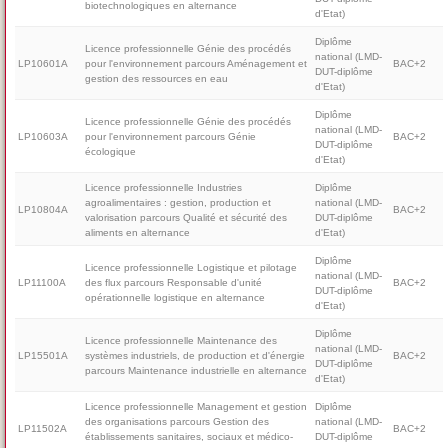
biotechnologiques en alternance
d'Etat)
Diplôme
Licence professionnelle Génie des procédés
national (LMD-
LP10601A
pour l'environnement parcours Aménagement et
BAC+2
DUT-diplôme
gestion des ressources en eau
d'Etat)
Diplôme
Licence professionnelle Génie des procédés
national (LMD-
LP10603A
pour l'environnement parcours Génie
BAC+2
DUT-diplôme
écologique
d'Etat)
Licence professionnelle Industries
Diplôme
agroalimentaires : gestion, production et
national (LMD-
LP10804A
BAC+2
valorisation parcours Qualité et sécurité des
DUT-diplôme
aliments en alternance
d'Etat)
Diplôme
Licence professionnelle Logistique et pilotage
national (LMD-
LP11100A
des flux parcours Responsable d'unité
BAC+2
DUT-diplôme
opérationnelle logistique en alternance
d'Etat)
Diplôme
Licence professionnelle Maintenance des
national (LMD-
LP15501A
systèmes industriels, de production et d'énergie
BAC+2
DUT-diplôme
parcours Maintenance industrielle en alternance
d'Etat)
Licence professionnelle Management et gestion
Diplôme
des organisations parcours Gestion des
national (LMD-
LP11502A
BAC+2
établissements sanitaires, sociaux et médico-
DUT-diplôme