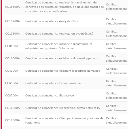
Certificat de compétence Analyser le travail en vue de
Certificat
CC16600A
concevoir des projets de formation, de développement des
d'établissement
compétences et de certification
Certificat
CC15700A
Certificat de compétence Analyste Cloud
d'établissement
Certificat
CC13800A
Certificat de compétence Analyste en cybersécurité
d'établissement
Certificat de compétence Architecte d'entreprise et
Certificat
CC8500A
urbaniste des systèmes d'information
d'établissement
Certificat
CC16000A
Certificat de compétence Architecte du développement
d'établissement
Certificat
CC4100A
Certificat de compétence Assistant ressources humaines
d'établissement
Certificat
CC6500A
Certificat de compétence Bio-informatique
d'établissement
Certificat
CC8700A
Certificat de compétence Bioanalyse
d'établissement
Certificat
CC18000A
Certificat de compétence Blockchains, crypto-actifs et IA
d'établissement
Certificat de compétence Champs, théories et pratiques de
Certificat
CC17300A
l'ergonomie
d'établissement