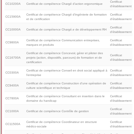
Certificat
CC10200A
Certificat de compétence Chargé d'action ergonomique
d'établissement
Certificat de compétence Chargé d'ingénierie de formation
Certificat
CC15900A
et de certification
d'établissement
Certificat
CC10000A
Certificat de compétence Chargé.e de développement RH
d'établissement
Certificat de compétence Communication entreprises,
Certificat
CC9800A
marques et produits
d'établissement
Certificat de compétence Concevoir, gérer et piloter des
Certificat
CC16700A
projets (action, dispositifs, parcours) de formation et de
d'établissement
certification
Certificat de compétence Conseil en droit social appliqué à
Certificat
CC0300A
l'entreprise
d'établissement
Certificat de compétence Construction d'une opération de
Certificat
CC9400A
culture scientifique et technique
d'établissement
Certificat de compétence Consultant en insertion dans le
Certificat
CC7800A
domaine du handicap
d'établissement
Certificat
CC1000A
Certificat de compétence Contrôle de gestion
d'établissement
Certificat de compétence Coordinateur en structure
Certificat
CC11500A
médico-sociale
d'établissement