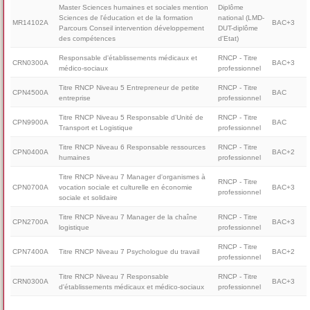
Master Sciences humaines et sociales mention
Diplôme
Sciences de l'éducation et de la formation
national (LMD-
MR14102A
BAC+3
Parcours Conseil intervention développement
DUT-diplôme
des compétences
d'Etat)
Responsable d'établissements médicaux et
RNCP - Titre
CRN0300A
BAC+3
médico-sociaux
professionnel
Titre RNCP Niveau 5 Entrepreneur de petite
RNCP - Titre
CPN4500A
BAC
entreprise
professionnel
Titre RNCP Niveau 5 Responsable d'Unité de
RNCP - Titre
CPN9900A
BAC
Transport et Logistique
professionnel
Titre RNCP Niveau 6 Responsable ressources
RNCP - Titre
CPN0400A
BAC+2
humaines
professionnel
Titre RNCP Niveau 7 Manager d'organismes à
RNCP - Titre
CPN0700A
vocation sociale et culturelle en économie
BAC+3
professionnel
sociale et solidaire
Titre RNCP Niveau 7 Manager de la chaîne
RNCP - Titre
CPN2700A
BAC+3
logistique
professionnel
RNCP - Titre
CPN7400A
Titre RNCP Niveau 7 Psychologue du travail
BAC+2
professionnel
Titre RNCP Niveau 7 Responsable
RNCP - Titre
CRN0300A
BAC+3
d'établissements médicaux et médico-sociaux
professionnel