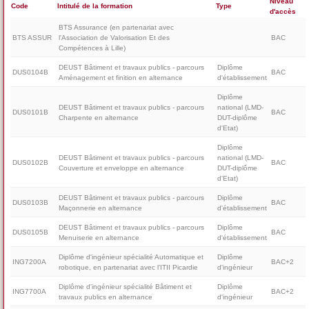
Niveau
Code
Intitulé de la formation
Type
d'accès
BTS Assurance (en partenariat avec
BTS ASSUR
l'Association de Valorisation Et des
BAC
Compétences à Lille)
DEUST Bâtiment et travaux publics - parcours
Diplôme
DUS0104B
BAC
Aménagement et finition en alternance
d'établissement
Diplôme
DEUST Bâtiment et travaux publics - parcours
national (LMD-
DUS0101B
BAC
Charpente en alternance
DUT-diplôme
d'Etat)
Diplôme
DEUST Bâtiment et travaux publics - parcours
national (LMD-
DUS0102B
BAC
Couverture et enveloppe en alternance
DUT-diplôme
d'Etat)
DEUST Bâtiment et travaux publics - parcours
Diplôme
DUS0103B
BAC
Maçonnerie en alternance
d'établissement
DEUST Bâtiment et travaux publics - parcours
Diplôme
DUS0105B
BAC
Menuiserie en alternance
d'établissement
Diplôme d'ingénieur spécialité Automatique et
Diplôme
ING7200A
BAC+2
robotique, en partenariat avec l’ITII Picardie
d'ingénieur
Diplôme d'ingénieur spécialité Bâtiment et
Diplôme
ING7700A
BAC+2
travaux publics en alternance
d'ingénieur