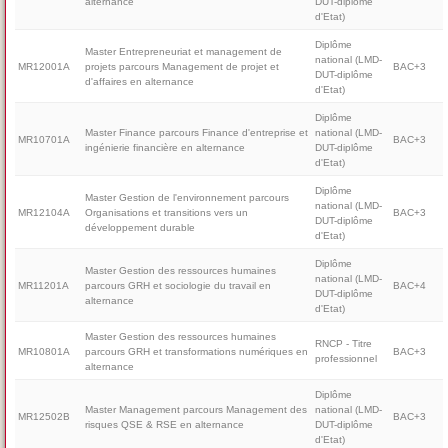
alternance
DUT-diplôme
d'Etat)
Diplôme
Master Entrepreneuriat et management de
national (LMD-
MR12001A
projets parcours Management de projet et
BAC+3
DUT-diplôme
d'affaires en alternance
d'Etat)
Diplôme
Master Finance parcours Finance d'entreprise et
national (LMD-
MR10701A
BAC+3
ingénierie financière en alternance
DUT-diplôme
d'Etat)
Diplôme
Master Gestion de l'environnement parcours
national (LMD-
MR12104A
Organisations et transitions vers un
BAC+3
DUT-diplôme
développement durable
d'Etat)
Diplôme
Master Gestion des ressources humaines
national (LMD-
MR11201A
parcours GRH et sociologie du travail en
BAC+4
DUT-diplôme
alternance
d'Etat)
Master Gestion des ressources humaines
RNCP - Titre
MR10801A
parcours GRH et transformations numériques en
BAC+3
professionnel
alternance
Diplôme
Master Management parcours Management des
national (LMD-
MR12502B
BAC+3
risques QSE & RSE en alternance
DUT-diplôme
d'Etat)