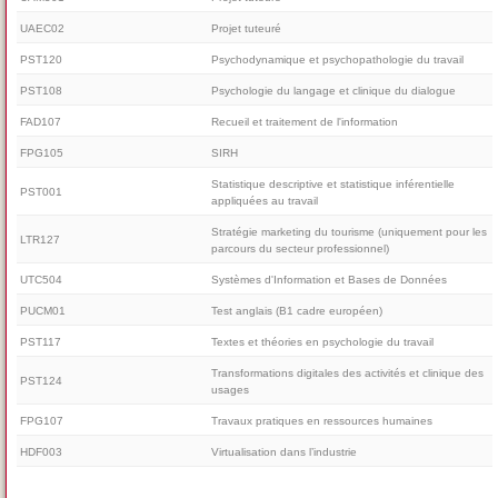
UAEC02
Projet tuteuré
PST120
Psychodynamique et psychopathologie du travail
PST108
Psychologie du langage et clinique du dialogue
FAD107
Recueil et traitement de l'information
FPG105
SIRH
Statistique descriptive et statistique inférentielle
PST001
appliquées au travail
Stratégie marketing du tourisme (uniquement pour les
LTR127
parcours du secteur professionnel)
UTC504
Systèmes d'Information et Bases de Données
PUCM01
Test anglais (B1 cadre européen)
PST117
Textes et théories en psychologie du travail
Transformations digitales des activités et clinique des
PST124
usages
FPG107
Travaux pratiques en ressources humaines
HDF003
Virtualisation dans l’industrie