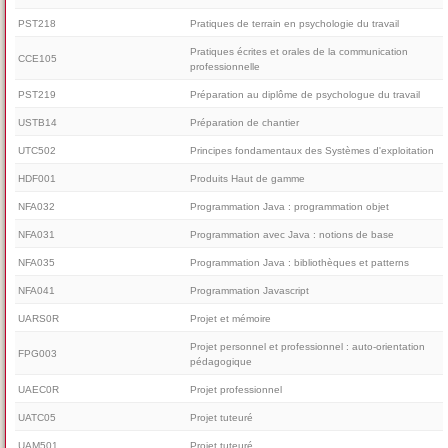
PST218
Pratiques de terrain en psychologie du travail
Pratiques écrites et orales de la communication
CCE105
professionnelle
PST219
Préparation au diplôme de psychologue du travail
USTB14
Préparation de chantier
UTC502
Principes fondamentaux des Systèmes d'exploitation
HDF001
Produits Haut de gamme
NFA032
Programmation Java : programmation objet
NFA031
Programmation avec Java : notions de base
NFA035
Programmation Java : bibliothèques et patterns
NFA041
Programmation Javascript
UARS0R
Projet et mémoire
Projet personnel et professionnel : auto-orientation
FPG003
pédagogique
UAEC0R
Projet professionnel
UATC05
Projet tuteuré
UAM501
Projet tuteuré