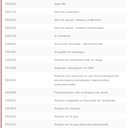
FPG119
Data RH
DNT104
Droit du numérique
DRS102
Droit du travail : relations collectives
DRS101
Droit du travail : relations individuelles
ESC128
E-commerce
EAR001
Economie Générale : microéconomie
STA108
Enquêtes et sondages
UAEC01
Expérience professionnelle ou stage
FPG106
Expertise stratégique en GRH
Explorer son parcours en vue d'accompagner les
FAD108
transformations identitaires, relationnelles,
professionnelles
ACD006
Fondamentaux des techniques de vente
CFA043
Gestion comptable et financière de l'entreprise
USTB15
Gestion de chantier
FPG104
Gestion de la paie
FPG115
Gestion de la paie (Approfondissements)