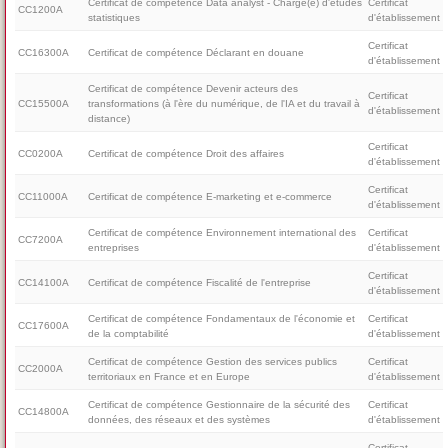
Certificat de compétence Data analyst - Chargé(e) d'études
Certificat
CC1200A
statistiques
d'établissement
Certificat
CC16300A
Certificat de compétence Déclarant en douane
d'établissement
Certificat de compétence Devenir acteurs des
Certificat
CC15500A
transformations (à l'ère du numérique, de l'IA et du travail à
d'établissement
distance)
Certificat
CC0200A
Certificat de compétence Droit des affaires
d'établissement
Certificat
CC11000A
Certificat de compétence E-marketing et e-commerce
d'établissement
Certificat de compétence Environnement international des
Certificat
CC7200A
entreprises
d'établissement
Certificat
CC14100A
Certificat de compétence Fiscalité de l'entreprise
d'établissement
Certificat de compétence Fondamentaux de l'économie et
Certificat
CC17600A
de la comptabilité
d'établissement
Certificat de compétence Gestion des services publics
Certificat
CC2000A
territoriaux en France et en Europe
d'établissement
Certificat de compétence Gestionnaire de la sécurité des
Certificat
CC14800A
données, des réseaux et des systèmes
d'établissement
Certificat