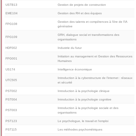
USTB13
Gestion de projets de construction
EME104
Gestion des RH et des équipes
Gestion des talents et compétences à l'ère de l'IA
FPG108
générative
GRH, dialogue social et transformations des
FPG109
organisations
HDF002
Industrie du futur
Initiation au management et Gestion des Ressources
FPG001
Humaines
US174
Intelligence économique
Introduction à la cyberstructure de l'internet : réseaux
UTC505
et sécurité
PST002
Introduction à la psychologie clinique
PST004
Introduction à la psychologie cognitive
Introduction à la psychologie sociale et des
PST003
organisations
PST123
Le psychologue, le travail et l'emploi
PST115
Les méthodes psychométriques