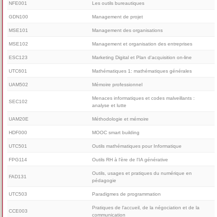
NFE001
Les outils bureautiques
GDN100
Management de projet
MSE101
Management des organisations
MSE102
Management et organisation des entreprises
ESC123
Marketing Digital et Plan d'acquisition on-line
UTC601
Mathématiques 1: mathématiques générales
UAM502
Mémoire professionnel
Menaces informatiques et codes malveillants :
SEC102
analyse et lutte
UAM20E
Méthodologie et mémoire
HDF000
MOOC smart building
UTC501
Outils mathématiques pour Informatique
FPG114
Outils RH à l'ère de l'IA générative
Outils, usages et pratiques du numérique en
FAD131
pédagogie
UTC503
Paradigmes de programmation
Pratiques de l'accueil, de la négociation et de la
CCE003
communication