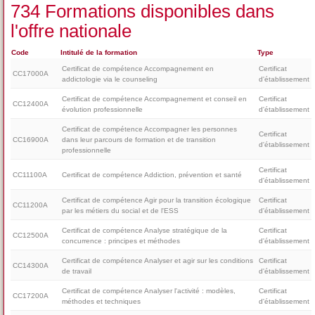
734 Formations disponibles dans
l'offre nationale
Code
Intitulé de la formation
Type
Certificat de compétence Accompagnement en
Certificat
CC17000A
addictologie via le counseling
d'établissement
Certificat de compétence Accompagnement et conseil en
Certificat
CC12400A
évolution professionnelle
d'établissement
Certificat de compétence Accompagner les personnes
Certificat
CC16900A
dans leur parcours de formation et de transition
d'établissement
professionnelle
Certificat
CC11100A
Certificat de compétence Addiction, prévention et santé
d'établissement
Certificat de compétence Agir pour la transition écologique
Certificat
CC11200A
par les métiers du social et de l'ESS
d'établissement
Certificat de compétence Analyse stratégique de la
Certificat
CC12500A
concurrence : principes et méthodes
d'établissement
Certificat de compétence Analyser et agir sur les conditions
Certificat
CC14300A
de travail
d'établissement
Certificat de compétence Analyser l'activité : modèles,
Certificat
CC17200A
méthodes et techniques
d'établissement