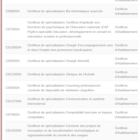
d'établissement
Certificat
CS8800A
Certificat de spécialisation Bio-informatique avancée
d'établissement
Certificat de spécialisation Certificat d'aptitude aux
fonctions de psychologue de l'éducation nationale (CAF
Certificat
CS7500A
PsyEn) spécialité éducation, développement et conseil en
d'établissement
orientation scolaire et professionnelle
Certificat de spécialisation Chargé d'accompagnement vers
Certificat
CS14000A
et dans l'emploi des personnes handicapées
d'établissement
Certificat
CS5300A
Certificat de spécialisation Chargé diversité
d'établissement
Certificat
CS12300A
Certificat de spécialisation Clinique de l'Activité
d'établissement
Certificat de spécialisation Coaching professionnel :
Certificat
CS9300A
conduite de dispositifs de médiation singulière
d'établissement
Certificat de spécialisation Communication et système
Certificat
CS12700A
international
d'établissement
Certificat de spécialisation Comptabilité bancaire et risques
Certificat
CS7600A
comptables
d'établissement
Certificat de spécialisation Conduire des projets de
Certificat
CS14200A
conception et de transformation technologique et
d'établissement
organisationnelle du travail et des usages