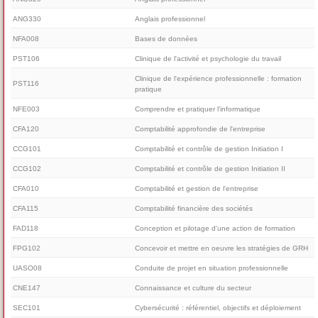
ANG330
Anglais professionnel
NFA008
Bases de données
PST106
Clinique de l'activité et psychologie du travail
Clinique de l'expérience professionnelle : formation
PST116
pratique
NFE003
Comprendre et pratiquer l'informatique
CFA120
Comptabilité approfondie de l'entreprise
CCG101
Comptabilité et contrôle de gestion Initiation I
CCG102
Comptabilité et contrôle de gestion Initiation II
CFA010
Comptabilité et gestion de l'entreprise
CFA115
Comptabilité financière des sociétés
FAD118
Conception et pilotage d'une action de formation
FPG102
Concevoir et mettre en oeuvre les stratégies de GRH
UASO08
Conduite de projet en situation professionnelle
CNE147
Connaissance et culture du secteur
SEC101
Cybersécurité : référentiel, objectifs et déploiement