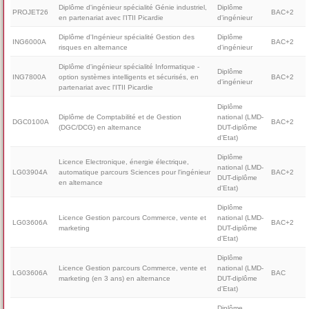
Diplôme d'ingénieur spécialité Génie industriel,
Diplôme
PROJET26
BAC+2
en partenariat avec l’ITII Picardie
d'ingénieur
Diplôme d'Ingénieur spécialité Gestion des
Diplôme
ING6000A
BAC+2
risques en alternance
d'ingénieur
Diplôme d'ingénieur spécialité Informatique -
Diplôme
ING7800A
option systèmes intelligents et sécurisés, en
BAC+2
d'ingénieur
partenariat avec l'ITII Picardie
Diplôme
Diplôme de Comptabilité et de Gestion
national (LMD-
DGC0100A
BAC+2
(DGC/DCG) en alternance
DUT-diplôme
d'Etat)
Diplôme
Licence Electronique, énergie électrique,
national (LMD-
LG03904A
automatique parcours Sciences pour l'ingénieur
BAC+2
DUT-diplôme
en alternance
d'Etat)
Diplôme
Licence Gestion parcours Commerce, vente et
national (LMD-
LG03606A
BAC+2
marketing
DUT-diplôme
d'Etat)
Diplôme
Licence Gestion parcours Commerce, vente et
national (LMD-
LG03606A
BAC
marketing (en 3 ans) en alternance
DUT-diplôme
d'Etat)
Diplôme