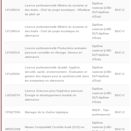
Diplôme
Licence professionnelle Métiers du tourisme et
national (LMD-
LP13901A
des loisirs - Chef de projet touristique - Hôtellerie
BAC+2
DUT-diplôme
de plein air
d'Etat)
Diplôme
Licence professionnelle Métiers du tourisme et
national (LMD-
LP13901A
des loisirs - Chef de projet touristique en
BAC+2
DUT-diplôme
alternance
d'Etat)
Diplôme
Licence professionnelle Productions animales
national (LMD-
LP16001A
parcours conseiller en élevage, éleveur en
BAC+2
DUT-diplôme
alternance
d'Etat)
Licence professionnelle Qualité, hygiène,
Diplôme
sécurité, santé, environnement - Évaluation et
national (LMD-
LP14000A
BAC+2
gestion des risques pour la santé/sécurité dans
DUT-diplôme
les entreprises en alternance
d'Etat)
Diplôme
Licence Sciences pour l'ingénieur parcours
national (LMD-
LG03407A
Énergie et développement durable en
BAC+2
DUT-diplôme
alternance
d'Etat)
RNCP - Titre
CPN2700A
Manager de la chaîne logistique
BAC+3
professionnel
Diplôme
Master Comptabilité Contrôle Audit (CCA) en
national (LMD-
MR05100B
BAC+3