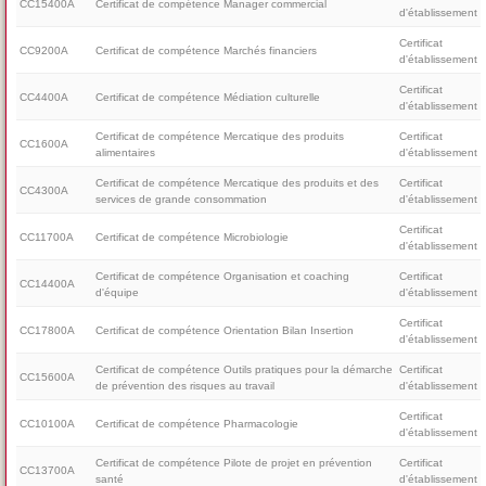
CC15400A
Certificat de compétence Manager commercial
d'établissement
Certificat
CC9200A
Certificat de compétence Marchés financiers
d'établissement
Certificat
CC4400A
Certificat de compétence Médiation culturelle
d'établissement
Certificat de compétence Mercatique des produits
Certificat
CC1600A
alimentaires
d'établissement
Certificat de compétence Mercatique des produits et des
Certificat
CC4300A
services de grande consommation
d'établissement
Certificat
CC11700A
Certificat de compétence Microbiologie
d'établissement
Certificat de compétence Organisation et coaching
Certificat
CC14400A
d'équipe
d'établissement
Certificat
CC17800A
Certificat de compétence Orientation Bilan Insertion
d'établissement
Certificat de compétence Outils pratiques pour la démarche
Certificat
CC15600A
de prévention des risques au travail
d'établissement
Certificat
CC10100A
Certificat de compétence Pharmacologie
d'établissement
Certificat de compétence Pilote de projet en prévention
Certificat
CC13700A
santé
d'établissement