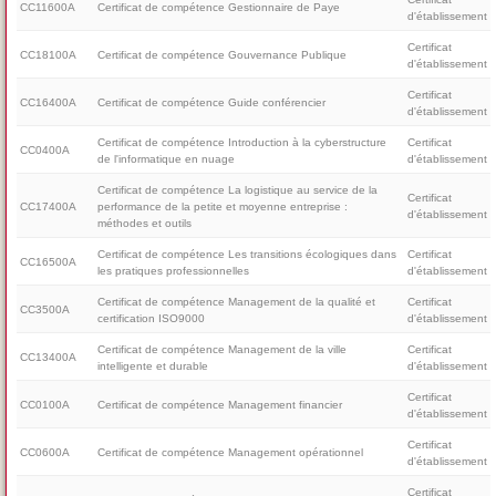
CC11600A
Certificat de compétence Gestionnaire de Paye
d'établissement
Certificat
CC18100A
Certificat de compétence Gouvernance Publique
d'établissement
Certificat
CC16400A
Certificat de compétence Guide conférencier
d'établissement
Certificat de compétence Introduction à la cyberstructure
Certificat
CC0400A
de l'informatique en nuage
d'établissement
Certificat de compétence La logistique au service de la
Certificat
CC17400A
performance de la petite et moyenne entreprise :
d'établissement
méthodes et outils
Certificat de compétence Les transitions écologiques dans
Certificat
CC16500A
les pratiques professionnelles
d'établissement
Certificat de compétence Management de la qualité et
Certificat
CC3500A
certification ISO9000
d'établissement
Certificat de compétence Management de la ville
Certificat
CC13400A
intelligente et durable
d'établissement
Certificat
CC0100A
Certificat de compétence Management financier
d'établissement
Certificat
CC0600A
Certificat de compétence Management opérationnel
d'établissement
Certificat