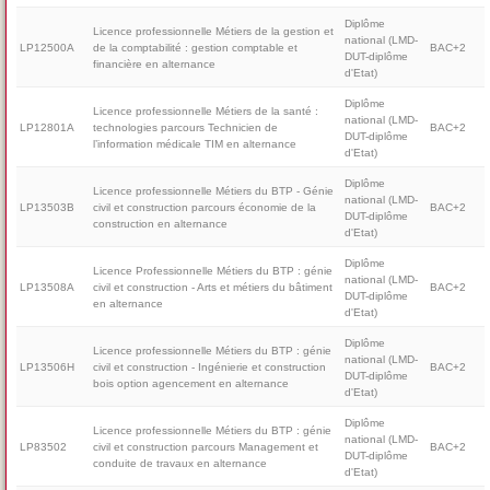
Diplôme
Licence professionnelle Métiers de la gestion et
national (LMD-
LP12500A
de la comptabilité : gestion comptable et
BAC+2
DUT-diplôme
financière en alternance
d'Etat)
Diplôme
Licence professionnelle Métiers de la santé :
national (LMD-
LP12801A
technologies parcours Technicien de
BAC+2
DUT-diplôme
l’information médicale TIM en alternance
d'Etat)
Diplôme
Licence professionnelle Métiers du BTP - Génie
national (LMD-
LP13503B
civil et construction parcours économie de la
BAC+2
DUT-diplôme
construction en alternance
d'Etat)
Diplôme
Licence Professionnelle Métiers du BTP : génie
national (LMD-
LP13508A
civil et construction - Arts et métiers du bâtiment
BAC+2
DUT-diplôme
en alternance
d'Etat)
Diplôme
Licence professionnelle Métiers du BTP : génie
national (LMD-
LP13506H
civil et construction - Ingénierie et construction
BAC+2
DUT-diplôme
bois option agencement en alternance
d'Etat)
Diplôme
Licence professionnelle Métiers du BTP : génie
national (LMD-
LP83502
civil et construction parcours Management et
BAC+2
DUT-diplôme
conduite de travaux en alternance
d'Etat)