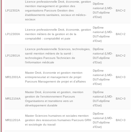
Licence professionnelle Droit, économie, gestion
Diplôme
mention management et gestion des
national (LMD-
LP11502A
organisations Parcours Gestion des
BAC+2
DUT-diplôme
établissements sanitaires, sociaux et médico-
d'Etat)
sociaux
Diplôme
Licence professionnelle Droit, économie, gestion
national (LMD-
LP12300A
mention métiers de la gestion et de la
BAC+2
DUT-diplôme
comptabilité : comptabilité et paie
d'Etat)
Licence professionnelle Sciences, technologies,
Diplôme
santé mention métiers de la santé :
national (LMD-
LP12801A
BAC+2
technologies Parcours Technicien de
DUT-diplôme
l'information médicale
d'Etat)
Diplôme
Master Droit, économie et gestion mention
national (LMD-
MR12001A
entrepreneuriat et management de projet
BAC+3
DUT-diplôme
Parcours Management de projet et d'affaires
d'Etat)
Master Droit, économie et gestion, mention
Diplôme
gestion de l'environnement Parcours
national (LMD-
MR12104A
BAC+3
Organisations et transitions vers un
DUT-diplôme
développement durable
d'Etat)
Diplôme
Master Sciences humaines et sociales mention
national (LMD-
MR11201A
gestion des ressources humaines Parcours GRH
BAC+3
DUT-diplôme
et sociologie du travail
d'Etat)