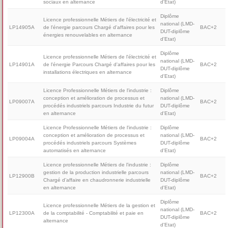
sociaux en alternance
d'Etat)
Diplôme
Licence professionnelle Métiers de l'électricité et
national (LMD-
LP14905A
de l'énergie parcours Chargé d'affaires pour les
BAC+2
DUT-diplôme
énergies renouvelables en alternance
d'Etat)
Diplôme
Licence professionnelle Métiers de l'électricité et
national (LMD-
LP14901A
de l'énergie Parcours Chargé d'affaires pour les
BAC+2
DUT-diplôme
installations électriques en alternance
d'Etat)
Licence Professionnelle Métiers de l'industrie :
Diplôme
conception et amélioration de processus et
national (LMD-
LP09007A
BAC+2
procédés industriels parcours Industrie du futur
DUT-diplôme
en alternance
d'Etat)
Licence Professionnelle Métiers de l'industrie :
Diplôme
conception et amélioration de processus et
national (LMD-
LP09004A
BAC+2
procédés industriels parcours Systèmes
DUT-diplôme
automatisés en alternance
d'Etat)
Licence professionnelle Métiers de l'industrie :
Diplôme
gestion de la production industrielle parcours
national (LMD-
LP12900B
BAC+2
Chargé d’affaire en chaudronnerie industrielle
DUT-diplôme
en alternance
d'Etat)
Diplôme
Licence professionnelle Métiers de la gestion et
national (LMD-
LP12300A
de la comptabilité - Comptabilité et paie en
BAC+2
DUT-diplôme
alternance
d'Etat)