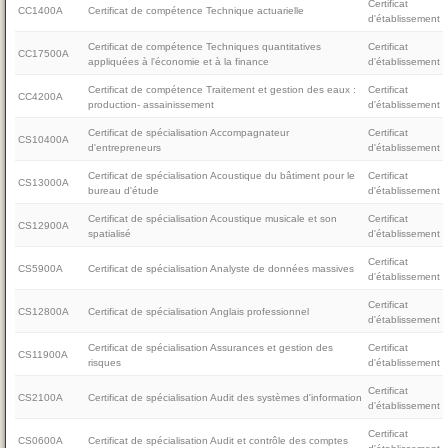
Certificat
CC1400A
Certificat de compétence Technique actuarielle
d'établissement
Certificat de compétence Techniques quantitatives
Certificat
CC17500A
appliquées à l'économie et à la finance
d'établissement
Certificat de compétence Traitement et gestion des eaux :
Certificat
CC4200A
production- assainissement
d'établissement
Certificat de spécialisation Accompagnateur
Certificat
CS10400A
d'entrepreneurs
d'établissement
Certificat de spécialisation Acoustique du bâtiment pour le
Certificat
CS13000A
bureau d'étude
d'établissement
Certificat de spécialisation Acoustique musicale et son
Certificat
CS12900A
spatialisé
d'établissement
Certificat
CS5900A
Certificat de spécialisation Analyste de données massives
d'établissement
Certificat
CS12800A
Certificat de spécialisation Anglais professionnel
d'établissement
Certificat de spécialisation Assurances et gestion des
Certificat
CS11900A
risques
d'établissement
Certificat
CS2100A
Certificat de spécialisation Audit des systèmes d'information
d'établissement
Certificat
CS0600A
Certificat de spécialisation Audit et contrôle des comptes