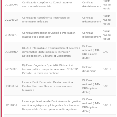
Aucun
Certificat de compétence Coordinateur en
Certificat
CC11500A
niveau
structure médico-sociale
d'établissement
requis
Aucun
Certificat de compétence Technicien de
Certificat
CC10600A
niveau
l'information médicale
d'établissement
requis
Aucun
Certificat professionnel Chargé d'information,
Certificat
CP2900A
niveau
d'accueil et d'orientation
d'établissement
requis
Diplôme
DEUST Informatique d’organisation et systèmes
national (LMD-
DUS0501A
d’information (IOSI) parcours Technicien
BAC
DUT-diplôme
Développement, Sécurité et Exploitation
d'Etat)
Diplôme d'ingénieur Spécialité Bâtiment et
Diplôme
ING7700B
travaux publics , en partenariat avec l'IST-BTP
BAC+2
d'ingénieur
Picardie En formation continue
Diplôme
Licence Droit, Economie, Gestion mention
national (LMD-
LG03605A
Gestion Parcours Gestion des ressources
BAC
DUT-diplôme
humaines
d'Etat)
Diplôme
Licence professionnelle Droit, économie, gestion
national (LMD-
LP11100A
mention logistique et pilotage des flux Parcours
BAC+2
DUT-diplôme
Responsable d'unité opérationnelle logistique
d'Etat)