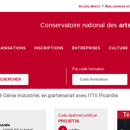
Accès direct
Nos centres et
Conservatoire national des
art
ANISATIONS
INSCRIPTIONS
ENTREPRISES
CULTURE
Par code formation
CHERCHER
Génie industriel, en partenariat avec l’ITII Picardie
Code diplôme/certificat:
PROJET26
uvais