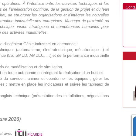
des opérations. À l’interface entre les services techniques et les
Conta
ls de l’amélioration continue, de la gestion de projet et du lean
x, de structurer les organisations et d’intégrer les nouvelles
rmation industrielle des entreprises. Manager de proximité ou
technique, vision stratégique et compétences humaines pour
é des activités industrielles.
d'ingénieur Génie industriel en alternance :
hniques (automatisme, électrotechnique, mécatronique…) et
ntinue (5S, SMED, AMDEC, …) et de la performance industrielle
els de modélisation et de simulation.
 en toute autonomie en intégrant la réalisation d’un budget.
ité du service : animer et coordonner les équipes ; gérer les
s ; mettre en place les indicateurs et suivre les tableaux de
lais technique (présentation des installations, négociations
.
ture 2026)
iat avec