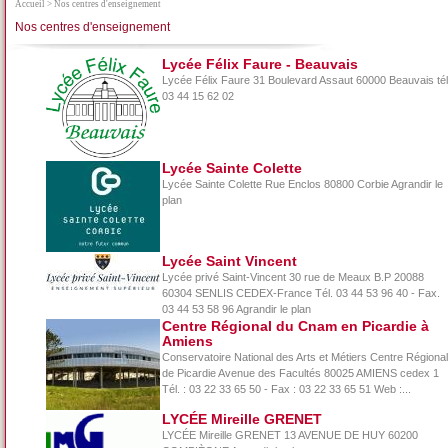
Accueil
> Nos centres d'enseignement
Nos centres d'enseignement
Lycée Félix Faure - Beauvais
Lycée Félix Faure 31 Boulevard Assaut 60000 Beauvais tél
03 44 15 62 02
Lycée Sainte Colette
Lycée Sainte Colette Rue Enclos 80800 Corbie Agrandir le
plan
Lycée Saint Vincent
Lycée privé Saint-Vincent 30 rue de Meaux B.P 20088
60304 SENLIS CEDEX-France Tél. 03 44 53 96 40 - Fax.
03 44 53 58 96 Agrandir le plan
Centre Régional du Cnam en Picardie à
Amiens
Conservatoire National des Arts et Métiers Centre Régional
de Picardie Avenue des Facultés 80025 AMIENS cedex 1
Tél. : 03 22 33 65 50 - Fax : 03 22 33 65 51 Web :...
LYCÉE Mireille GRENET
LYCÉE Mireille GRENET 13 AVENUE DE HUY 60200