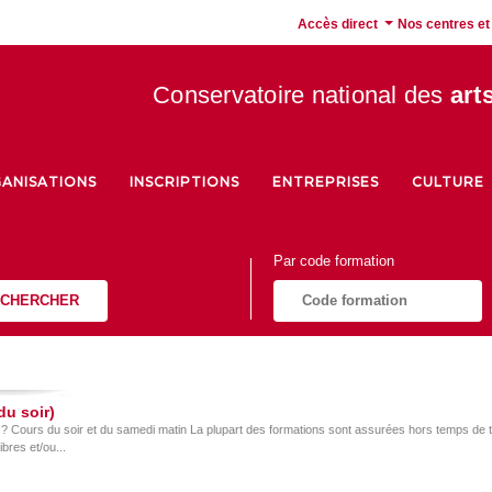
Accès direct
Nos centres et
Conservatoire national des
art
ANISATIONS
INSCRIPTIONS
ENTREPRISES
CULTURE
Par code formation
CHERCHER
du soir)
Cours du soir et du samedi matin La plupart des formations sont assurées hors temps de tra
bres et/ou...