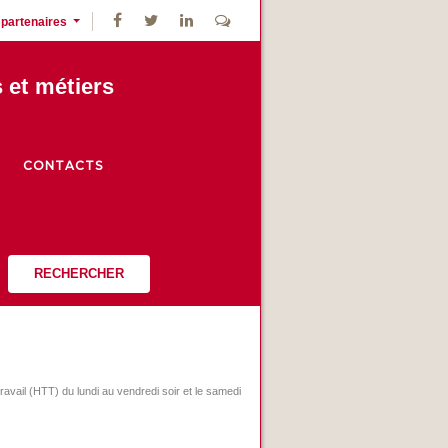
 partenaires
s et métiers
CONTACTS
RECHERCHER
vail (HTT) du lundi au vendredi soir et le samedi