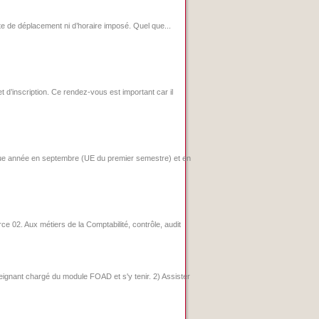
 de déplacement ni d’horaire imposé. Quel que...
d’inscription. Ce rendez-vous est important car il
que année en septembre (UE du premier semestre) et en
 02. Aux métiers de la Comptabilité, contrôle, audit
eignant chargé du module FOAD et s'y tenir. 2) Assister