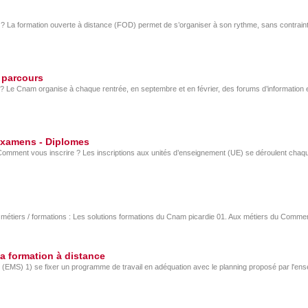
La formation ouverte à distance (FOD) permet de s’organiser à son rythme, sans contrainte
 parcours
Le Cnam organise à chaque rentrée, en septembre et en février, des forums d’information et 
 Examens - Diplomes
Comment vous inscrire ? Les inscriptions aux unités d’enseignement (UE) se déroulent cha
métiers / formations : Les solutions formations du Cnam picardie 01. Aux métiers du Commerce
la formation à distance
(EMS) 1) se fixer un programme de travail en adéquation avec le planning proposé par l'ens