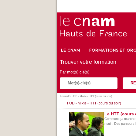
LE CNAM
FORMATIONS ET ORG
Trouver votre formation
Par mot(s) clé(s)
RE
Accueil
> FOD - Mixte - HTT (cours du soir)
FOD - Mixte - HTT (cours du soir)
Le HTT (cours 
Comment ça marche ? 
matin. Des parcours li