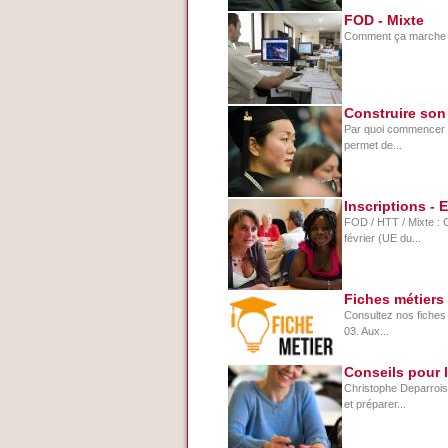
FOD - Mixte
Comment ça marche ? 
Construire son
Par quoi commencer ? 
permet de...
Inscriptions -
FOD / HTT / Mixte : 
février (UE du...
Fiches métiers
Consultez nos fiches 
03. Aux...
Conseils pour 
Christophe Deparrois 
et préparer...