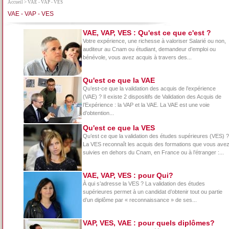
Accueil
> VAE - VAP - VES
VAE - VAP - VES
VAE, VAP, VES : Qu'est ce que c'est ?
Votre expérience, une richesse à valoriser Salarié ou non,
auditeur au Cnam ou étudiant, demandeur d’emploi ou
bénévole, vous avez acquis à travers des...
Qu'est ce que la VAE
Qu’est-ce que la validation des acquis de l’expérience
(VAE) ? Il existe 2 dispositifs de Validation des Acquis de
l’Expérience : la VAP et la VAE. La VAE est une voie
d’obtention...
Qu'est ce que la VES
Qu’est ce que la validation des études supérieures (VES) ?
La VES reconnaît les acquis des formations que vous ave
suivies en dehors du Cnam, en France ou à l’étranger :...
VAE, VAP, VES : pour Qui?
À qui s’adresse la VES ? La validation des études
supérieures permet à un candidat d’obtenir tout ou partie
d’un diplôme par « reconnaissance » de ses...
VAP, VES, VAE : pour quels diplômes?