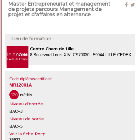
Master Entrepreneuriat et management
de projets parcours Management de
projet et d'affaires en alternance
Lieu de formation :
Centre Cnam de Lille
8 Boulevard Louis XIV, CS70030 - 59044 LILLE CEDEX
Code diplôme/certificat:
MR12001A
120
crédits
Niveau d'entrée
BAC+3
Niveau de sortie
BAC+5
Voir la fiche Rncp
35922