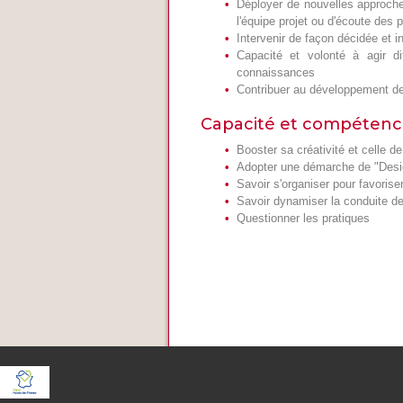
Déployer de nouvelles approche
l'équipe projet ou d'écoute des p
Intervenir de façon décidée et in
Capacité et volonté à agir di
connaissances
Contribuer au développement de 
Capacité et compétenc
Booster sa créativité et celle d
Adopter une démarche de "Desig
Savoir s'organiser pour favoris
Savoir dynamiser la conduite de
Questionner les pratiques