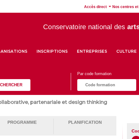
Accès direct
Nos centres et
Conservatoire national des
art
ANISATIONS
INSCRIPTIONS
ENTREPRISES
CULTURE
Par code formation
CHERCHER
ollaborative, partenariale et design thinking
PROGRAMME
PLANIFICATION
Cod