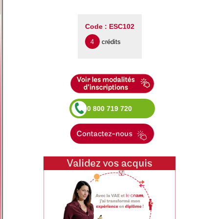
Code : ESC102
4
crédits
0 800 719 720