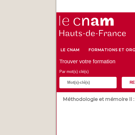
LE CNAM
FORMATIONS ET ORG
Trouver votre formation
Par mot(s) clé(s)
RE
Méthodologie et mémoire II :