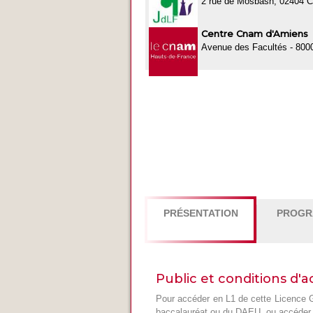
2 rue de Mosbash, 0240
Centre Cnam d'Amiens
Avenue des Facultés - 80
PRÉSENTATION
PROG
Public et conditions d'a
Pour accéder en L1 de cette Licence Ges
baccalauréat ou du DAEU, ou accéder 