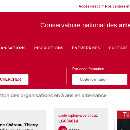
Accès direct
Nos centres et
Conservatoire national des
art
ANISATIONS
INSCRIPTIONS
ENTREPRISES
CULTURE
Par code formation
CHERCHER
tion des organisations en 3 ans en alternance
Code diplôme/certificat:
LG03601A
ine Château-Thierry