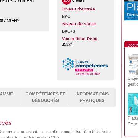
180
crédits
4 CHÂTEAU-THIERRY
Niveau d'entrée
BAC
000 AMIENS
Niveau de sortie
BAC+3
Voir la fiche Rncp
35924
Docum
Enquê
gesti
RAMME
COMPÉTENCES ET
INFORMATIONS
DÉBOUCHÉS
PRATIQUES
Plaqu
ccès
Franc
tion des organisations en alternance, il faut être titulaire du
au titre de la VAPP ou de la VES.