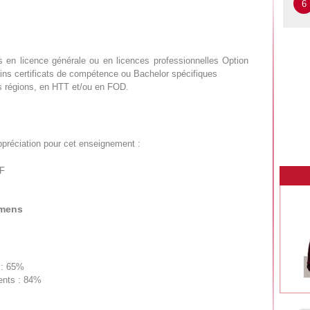
6
s en licence générale ou en licences professionnelles Option
ains certificats de compétence ou Bachelor spécifiques
s régions, en HTT et/ou en FOD.
ppréciation pour cet enseignement :
DF
amens
 : 65%
sents : 84%