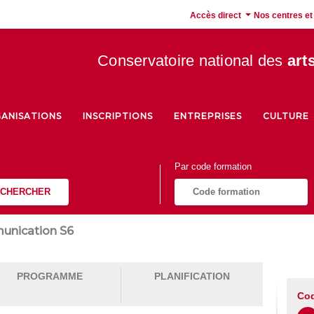
Accès direct
Nos centres et
Conservatoire national des
art
ANISATIONS
INSCRIPTIONS
ENTREPRISES
CULTURE
Par code formation
CHERCHER
unication S6
PROGRAMME
PLANIFICATION
Cod