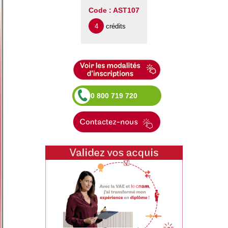
Code : AST107
4
crédits
0 800 719 720