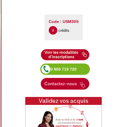
Code : USM30S
4
crédits
0 800 719 720