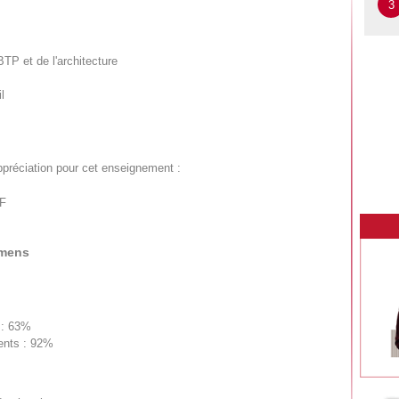
3
TP et de l'architecture
l
ppréciation pour cet enseignement :
DF
amens
 : 63%
sents : 92%