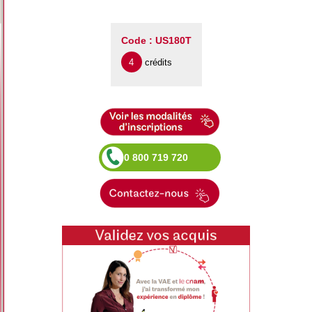
Code : US180T
4
crédits
0 800 719 720