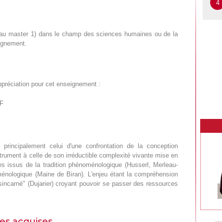
4
eau master 1) dans le champ des sciences humaines ou de la
eignement.
ppréciation pour cet enseignement :
DF
 principalement celui d'une confrontation de la conception
trument à celle de son irréductible complexité vivante mise en
es issus de la tradition phénoménologique (Husserl, Merleau-
énologique (Maine de Biran). L'enjeu étant la compréhension
incarné" (Dujarier) croyant pouvoir se passer des ressources
es acquises