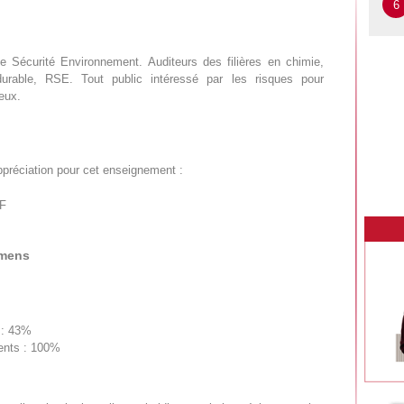
6
ne Sécurité Environnement. Auditeurs des filières en chimie,
durable, RSE. Tout public intéressé par les risques pour
eux.
ppréciation pour cet enseignement :
DF
amens
 : 43%
sents : 100%